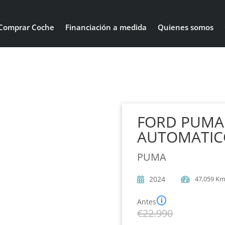
Comprar Coche
Financiación a medida
Quienes somos
FORD PUMA
AUTOMATIC
PUMA
2024
47,059 Km
🛈
Antes
€
22.990