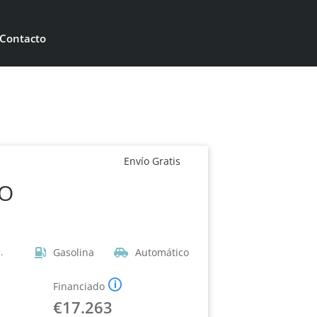
+34 956 143 401
Contacto

Envío Gratis
O
Gasolina
Automático
.
🛈
Financiado
€
17.263