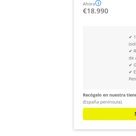
🛈
Ahora
€
18.990
✔ 1
(so
✔ R
de 
✔ G
✔ E
Pen
Recógelo en nuestra tien
(España península).