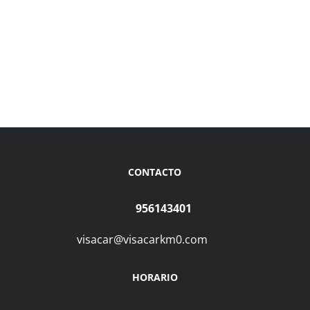
CONTACTO
956143401
visacar@visacarkm0.com
HORARIO