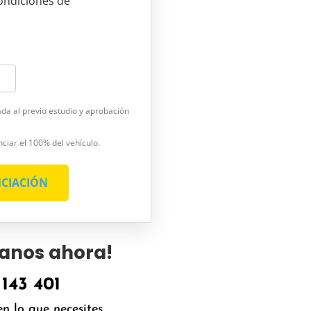
condiciones de
ada al previo estudio y aprobación
nciar el 100% del vehículo.
NCIACIÓN
anos ahora!
143 401
n lo que necesites.