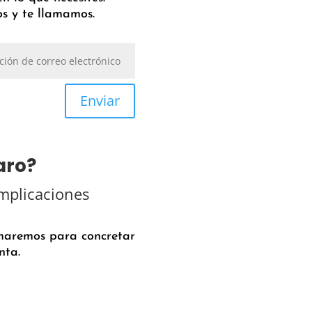
tos y te llamamos.
Enviar
aro?
mplicaciones
amaremos para concretar
nta.