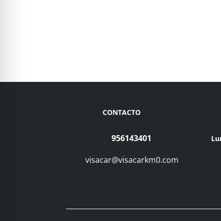
CONTACTO
956143401
Lu
visacar@visacarkm0.com