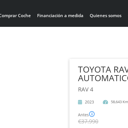
Comprar Coche
Financiación a medida
Quienes somos
TOYOTA RAV
AUTOMATIC
RAV 4
2023
58,643 Km
🛈
Antes
€
37.990