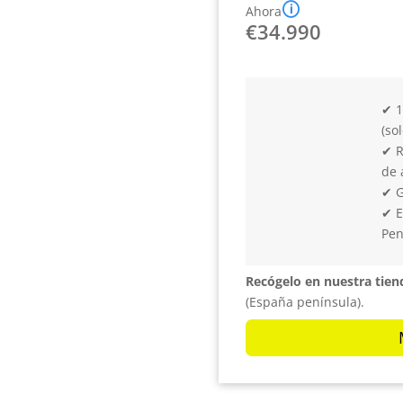
🛈
Ahora
€
34.990
✔ 1
(so
✔ R
de 
✔ G
✔ E
Pen
Recógelo en nuestra tien
(España península).