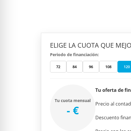
34990
ELIGE LA CUOTA QUE MEJO
Periodo de financiación:
72
84
96
108
120
Tu oferta de fi
Tu cuota mensual
Precio al conta
- €
Descuento fina