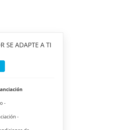
R SE ADAPTE A TI
nanciación
do
-
nciación
-