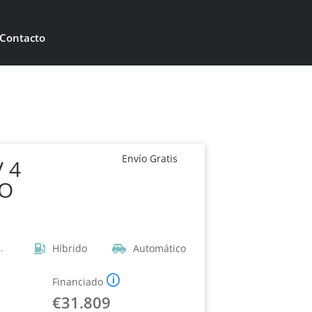
+34 956 143 401
Contacto

Envío Gratis
 4
O
Híbrido
Automático
.
🛈
Financiado
€
31.809